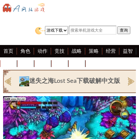
首页
角色
动作
竞技
战略
策略
经营
益智
冒险
棋牌
赛车
迷你
客户端
大全
迷失之海Lost Sea下载破解中文版