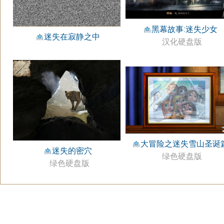
黑幕故事:迷失少女
迷失在寂静之中
汉化硬盘版
大冒险之迷失雪山圣诞
迷失的密穴
绿色硬盘版
绿色硬盘版