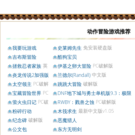
动作冒险游戏推荐
免安装硬盘版
我要玩游戏
史莱姆先生
吉布斯冒险
酷狗宝贝
英
PC破解版
拯救忍者家族
伊基之卵大冒险
文版
中文版
炎龙传说2加强版
兰德尔(Randall)
PC破解
破解版
太空领主
跳跳大冒险
版
PC
宝藏冒险世界
DNF地下城与勇士单机版9.3：极限
中文版
硬盘版
武斗
PC破
PC破解版
萤火虫日记
RWBY：戮兽之蚀
解版
最新中文版v1.05
粉碎行动
木筏求生
破解版
纪念碑
恶魔猎人
公文包
东方无明剑