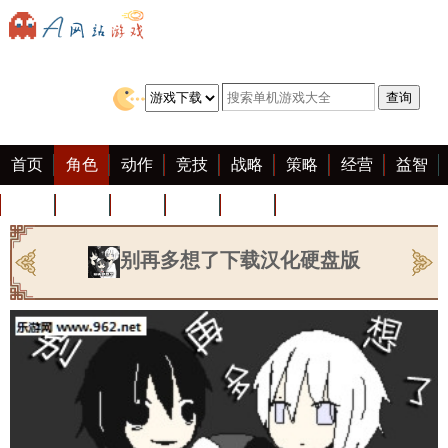
首页
角色
动作
竞技
战略
策略
经营
益智
冒险
棋牌
赛车
迷你
客户端
大全
别再多想了下载汉化硬盘版