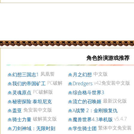
角色扮演游戏推荐
凤凰誓
中文版
幻想三国志1
月之幻想
PC破解
v42免安装中文版
我们的帝国矿工
Dredgers
版
PC破解版
灵魂原点
综合格斗世界3
最新汉化版
秘密探险:泰坦尼克
流亡的召唤姬
免安装中文版
盖亚
X战警 2：金刚狼复仇
破解英文版
v5.4.7
骑士力量
魔兽世界4.3单机版
繁体中文免安装
刀剑神域：无限时刻
学生骑士团