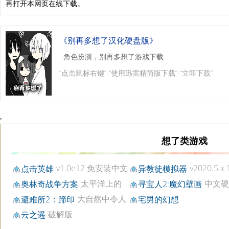
再打开本网页在线下载。
《别再多想了汉化硬盘版》
角色扮演，别再多想了游戏下载
“点击鼠标右键”-“使用迅雷精简版下载”-“立即下载”
想了类游戏
v1.0e12 免安装中文
v2020.5.
点击英雄
异教徒模拟器
版
装中文永久版
太平洋上的
中文硬
奥林奇战争方案
寻宝人2:魔幻壁画
无畏舰硬盘版
大自然中令人
避难所2：蹄印
宅男的幻想
感动的故事
破解版
云之遥