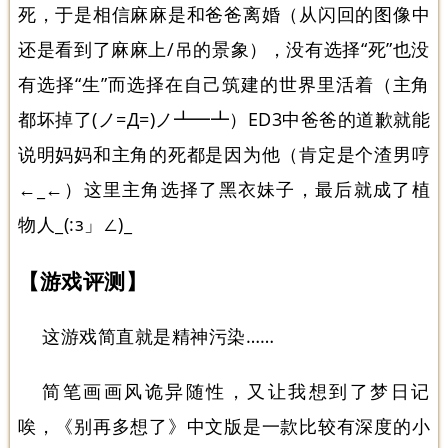
死，于是相信麻麻是和爸爸离婚（从闪回的图像中
还是看到了麻麻上/吊的景象），没有选择“死”也没
有选择“生”而选择在自己筑建的世界里活着（主角
都坏掉了(ノ=Д=)ノ┻━┻）ED3中爸爸的道歉就能
说明妈妈和主角的死都是因为他（肯定是个渣男哼
←_←）这里主角选择了黑衣妹子，最后就成了植
物人_(:з」∠)_
【游戏评测】
这游戏简直就是精神污染……
简笔画画风诡异随性，又让我想到了梦日记
唉，《别再多想了》中文版是一款比较有深度的小