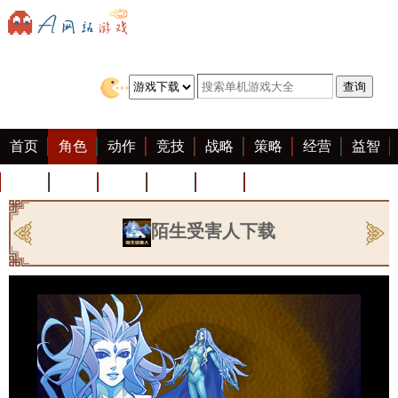
首页
角色
动作
竞技
战略
策略
经营
益智
冒险
棋牌
赛车
迷你
客户端
大全
陌生受害人下载