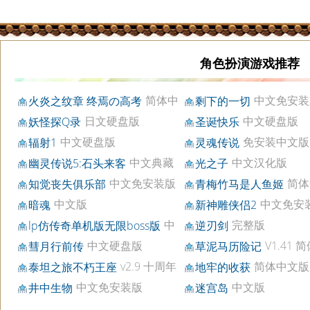
角色扮演游戏推荐
简体中
中文免安装
火炎之纹章 终焉の高考
剩下的一切
文免安装版
日文硬盘版
中文硬盘版
妖怪探Q录
圣诞快乐
中文硬盘版
免安装中文版
辐射1
灵魂传说
中文典藏
中文汉化版
幽灵传说5:石头来客
光之子
版
中文免安装版
简体
知觉丧失俱乐部
青梅竹马是人鱼姬
安装版
中文版
中文免安
暗魂
新神雕侠侣2
中
完整版
lp仿传奇单机版无限boss版
逆刃剑
文整合版
中文硬盘版
V1.41 
彗月行前传
草泥马历险记
硬盘版[国产]
v2.9 十周年
简体中文版
泰坦之旅不朽王座
地牢的收获
纪念版
中文免安装版
中文版
井中生物
迷宫岛