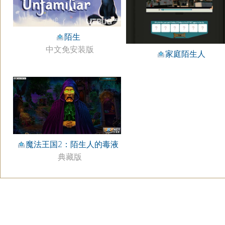
陌生
中文免安装版
家庭陌生人
魔法王国2：陌生人的毒液
典藏版