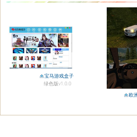
宝马游戏盒子
绿色版v1.0.0
欧洲