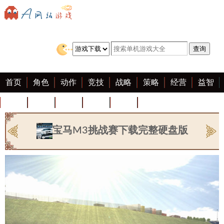
首页
角色
动作
竞技
战略
策略
经营
益智
冒险
棋牌
赛车
迷你
客户端
大全
宝马M3挑战赛下载完整硬盘版