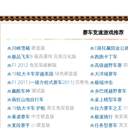
赛车竞速游戏推荐
硬盘版
川崎雪橇
E路狂飙阳金公
完美版
最高通缉 完美汉化版
极品飞车9
跑跑卡丁车
免安装破解版
联
F1 2012
高级越野车赛
绿色硬盘版
18轮大卡车穿越美国
大洋城赛车
完整免
F1 2011 (一级方程式赛车2011)
极端冲击
安装版
测试版
飙酷车神
乡巴佬越野赛车
版
疯狂山地自行车
桌上模型车赛
英文免安装版
R
18轨大卡车 护航
拉力赛车之王
中文硬盘版
免安装
暴虐赛车
极速骑行
pc硬盘版
英文
复段赛手
任务型赛车