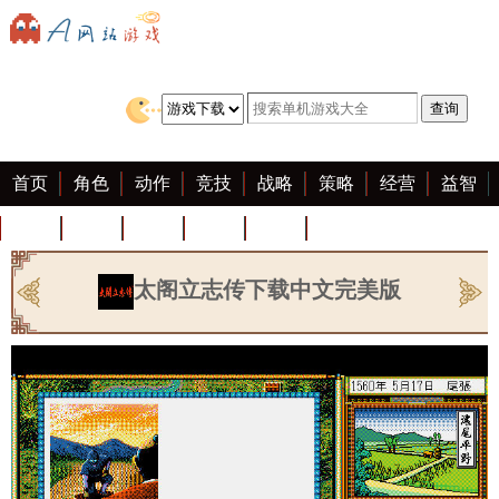
首页
角色
动作
竞技
战略
策略
经营
益智
冒险
棋牌
赛车
迷你
客户端
大全
太阁立志传下载中文完美版