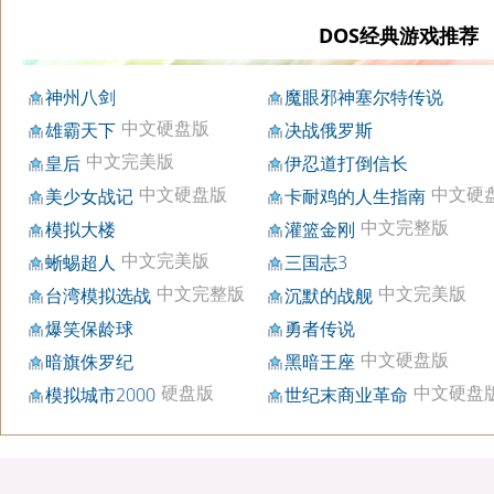
DOS经典游戏推荐
神州八剑
魔眼邪神塞尔特传说
中文硬盘版
雄霸天下
决战俄罗斯
中文完美版
皇后
伊忍道打倒信长
中文硬盘版
中文硬
美少女战记
卡耐鸡的人生指南
中文完整版
模拟大楼
灌篮金刚
中文完美版
蜥蜴超人
三国志3
中文完整版
中文完美版
台湾模拟选战
沉默的战舰
爆笑保龄球
勇者传说
中文硬盘版
暗旗侏罗纪
黑暗王座
硬盘版
中文硬盘
模拟城市2000
世纪末商业革命