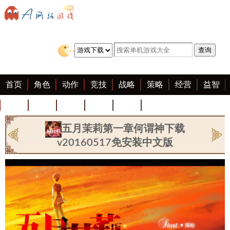
首页
角色
动作
竞技
战略
策略
经营
益智
冒险
棋牌
赛车
迷你
客户端
大全
五月茉莉第一章何谓神下载
v20160517免安装中文版