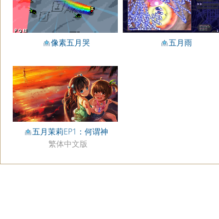
像素五月哭
五月雨
五月茉莉EP1：何谓神
繁体中文版