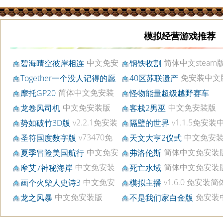
模拟经营游戏推荐
中文免安
简体中文steam
碧海晴空彼岸相连
钢铁收割
装版
免安装中文
Together一个没人记得的愿
40区苏联遗产
免安装中文版
望
简体中文免安装
摩托GP20
怪物能量超级越野赛车
版
v20200423免安装中文版
3
中文免安装版
中文免安装版
龙卷风司机
客栈2男巫
v2.2.1免安装
v1.1.5免安
势如破竹3D版
隔壁的世界
中文版
v73470免
中文免安
圣符国度数字版
天文大亨2仪式
安装中文版
中文免安
简体中文免安装
夏季冒险美国航行
弗洛伦斯
装版
中文免安装
简体中文免安装
摩艾7神秘海岸
死亡水域
版
中文免安
v1.6.0 免安装
画个火柴人史诗3
模拟主播
装版
文版
中文免安装版
免安装
龙之风暴
不是我们家白金版
版