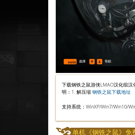
下载钢铁之鼠游侠LMAO汉化组汉化补
明：1. 解压缩
钢铁之鼠下载地址
支持系统：WinXP/Win7/Win10/Win 
单机《钢铁之鼠》免费