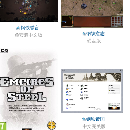
钢铁誓言
钢铁意志
免安装中文版
硬盘版
钢铁帝国
中文完美版