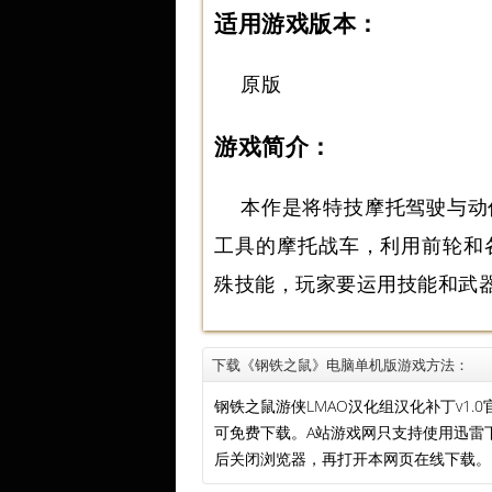
适用游戏版本：
原版
游戏简介：
本作是将特技摩托驾驶与动
工具的摩托战车，利用前轮和
殊技能，玩家要运用技能和武
下载《钢铁之鼠》电脑单机版游戏方法：
钢铁之鼠游侠LMAO汉化组汉化补丁v1
可免费下载。A站游戏网只支持使用迅雷
后关闭浏览器，再打开本网页在线下载。