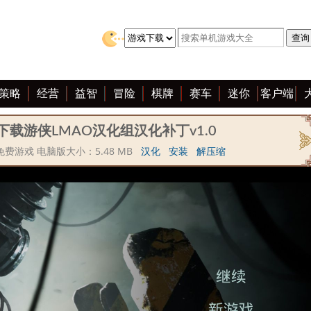
策略
经营
益智
冒险
棋牌
赛车
迷你
客户端
下载游侠LMAO汉化组汉化补丁v1.0
费游戏 电脑版大小：5.48 MB
汉化
安装
解压缩