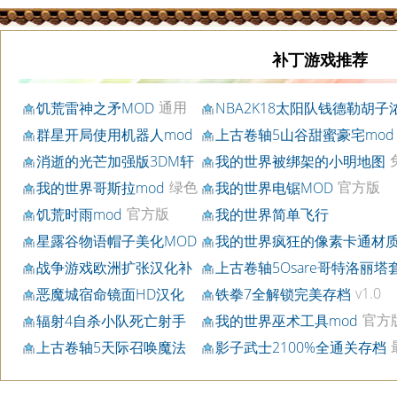
补丁游戏推荐
通用
饥荒雷神之矛MOD
NBA2K18太阳队钱德勒胡子
版
v2.0
密版身形MOD
群星开局使用机器人mod
上古卷轴5山谷甜蜜豪宅mod
免费版
免费版
消逝的光芒加强版3DM轩
我的世界被绑架的小明地图
v9.0
费版
辕汉化补丁
绿色
官方版
我的世界哥斯拉mod
我的世界电锯MOD
版v1.7.10
v1.10.2
官方版
饥荒时雨mod
我的世界简单飞行
1.7.10/1.7.2
mod
星露谷物语帽子美化MOD
我的世界疯狂的像素卡通材
免费版
官方版
包
战争游戏欧洲扩张汉化补
上古卷轴5Osare哥特洛丽塔
1.0
最新版
丁
MOD
v1.0
恶魔城宿命镜面HD汉化
铁拳7全解锁完美存档
v2.0
补丁
官方
辐射4自杀小队死亡射手
我的世界巫术工具mod
免费版
v1.7.10
套装mod
上古卷轴5天际召唤魔法
影子武士2100%全通关存档
v1.9
新版v2.0
帐篷中文版