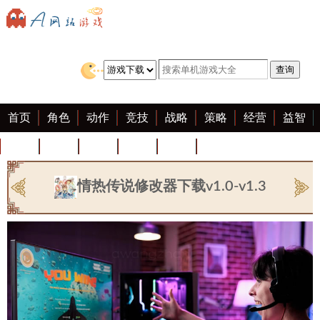
首页
角色
动作
竞技
战略
策略
经营
益智
冒险
棋牌
赛车
迷你
客户端
大全
情热传说修改器下载v1.0-v1.3