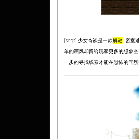
[snqt] 少女奇谈是一款
解谜
+密室
单的画风却留给玩家更多的想象空
一步的寻找线索才能在恐怖的气