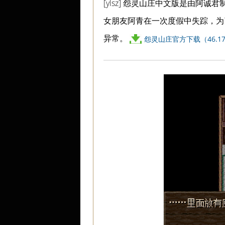
[ylsz] 怨灵山庄中文版是由阿诚
女朋友阿青在一次度假中失踪，为
异常。
怨灵山庄官方下载（46.1