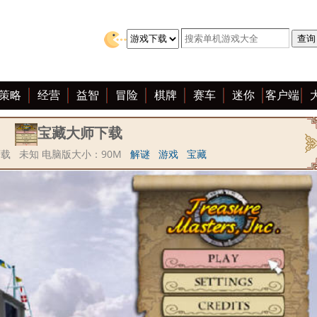
策略
经营
益智
冒险
棋牌
赛车
迷你
客户端
宝藏大师下载
载 未知 电脑版大小：90M
解谜
游戏
宝藏