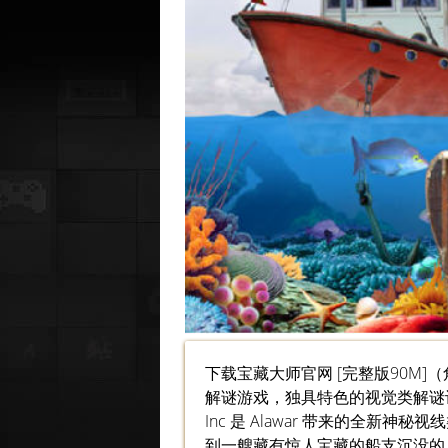
下载宝藏大师官网 [完整版90M
解谜游戏，独具特色的视觉类解谜让玩家
Inc 是 Alawar 带来的全新神
到一艘藏有惊人宝藏的船支沉没