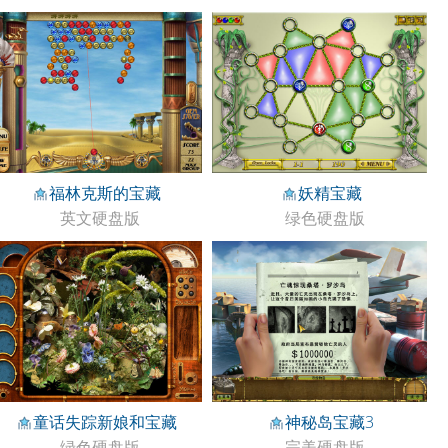
福林克斯的宝藏
妖精宝藏
英文硬盘版
绿色硬盘版
童话失踪新娘和宝藏
神秘岛宝藏3
绿色硬盘版
完美硬盘版